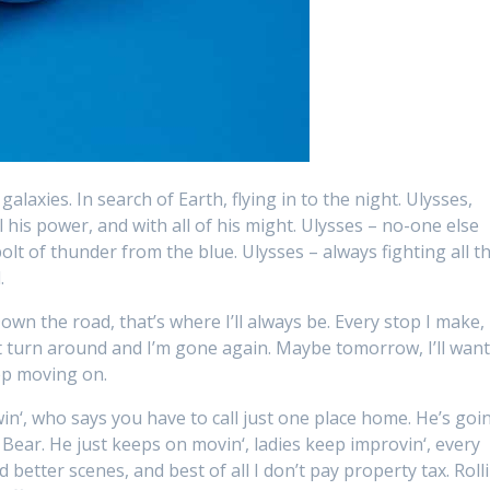
alaxies. In search of Earth, flying in to the night. Ulysses,
l his power, and with all of his might. Ulysses – no-one else
bolt of thunder from the blue. Ulysses – always fighting all t
.
own the road, that’s where I’ll always be. Every stop I make, 
st turn around and I’m gone again. Maybe tomorrow, I’ll wan
eep moving on.
in‘, who says you have to call just one place home. He’s goin
 Bear. He just keeps on movin‘, ladies keep improvin‘, every
better scenes, and best of all I don’t pay property tax. Rolli