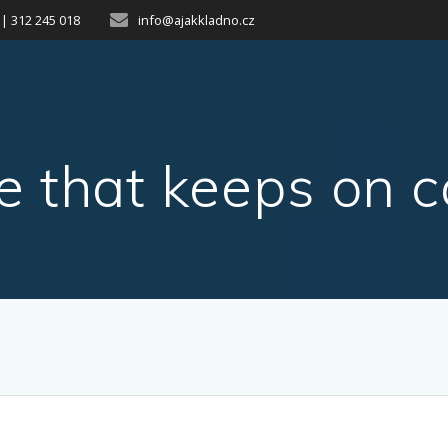
 | 312 245 018
info@ajakkladno.cz
ce that keeps on c