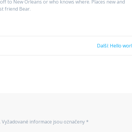
, off to New Orleans or who knows where. Places new and
st friend Bear.
Další
Další:
Hello worl
příspěvek
.
Vyžadované informace jsou označeny
*