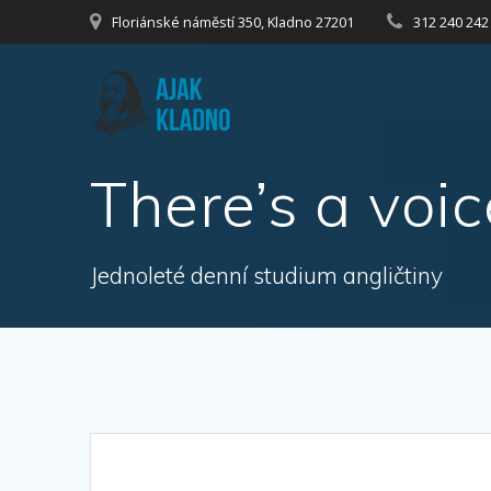
Přeskočit
Floriánské náměstí 350, Kladno 27201
312 240 242
na
obsah
There’s a voi
Jednoleté denní studium angličtiny