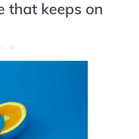
e that keeps on
|
0