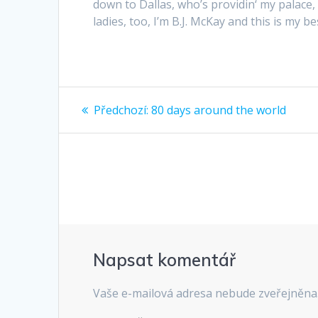
down to Dallas, who’s providin‘ my palace
ladies, too, I’m B.J. McKay and this is my be
Navigace
Předchozí
Předchozí:
80 days around the world
příspěvek:
pro
příspěvek
Napsat komentář
Vaše e-mailová adresa nebude zveřejněna