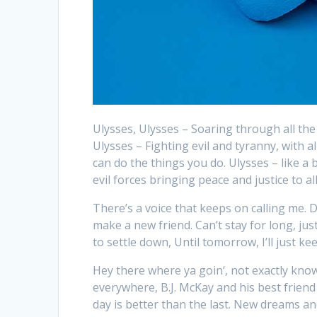
Ulysses, Ulysses – Soaring through all the g
Ulysses – Fighting evil and tyranny, with al
can do the things you do. Ulysses – like a 
evil forces bringing peace and justice to all
There’s a voice that keeps on calling me. D
make a new friend. Can’t stay for long, ju
to settle down, Until tomorrow, I’ll just k
Hey there where ya goin‘, not exactly know
everywhere, B.J. McKay and his best friend
day is better than the last. New dreams and 